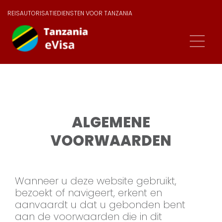
REISAUTORISATIEDIENSTEN VOOR TANZANIA
ALGEMENE
VOORWAARDEN
Wanneer u deze website gebruikt,
bezoekt of navigeert, erkent en
aanvaardt u dat u gebonden bent
aan de voorwaarden die in dit