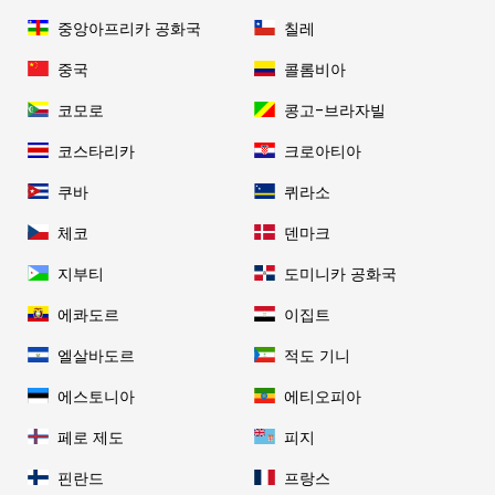
중앙아프리카 공화국
칠레
중국
콜롬비아
코모로
콩고-브라자빌
코스타리카
크로아티아
쿠바
퀴라소
체코
덴마크
지부티
도미니카 공화국
에콰도르
이집트
엘살바도르
적도 기니
에스토니아
에티오피아
페로 제도
피지
핀란드
프랑스