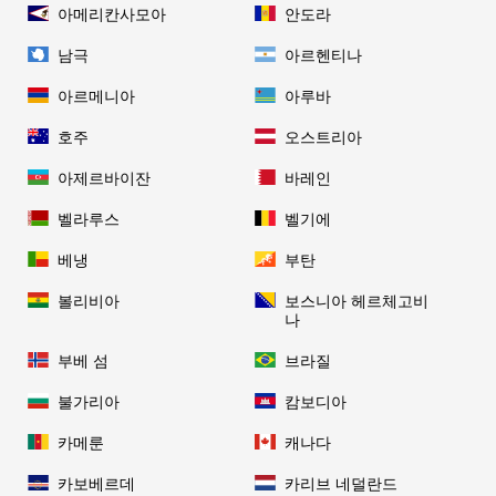
아메리칸사모아
안도라
남극
아르헨티나
아르메니아
아루바
호주
오스트리아
아제르바이잔
바레인
벨라루스
벨기에
베냉
부탄
볼리비아
보스니아 헤르체고비
나
부베 섬
브라질
불가리아
캄보디아
카메룬
캐나다
카보베르데
카리브 네덜란드